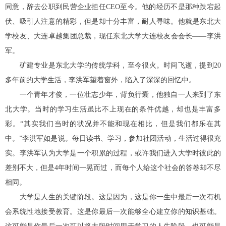
同意，辞去公职到民营企业担任
CEO
至今。他的经历不是那种跌宕起
伏、吸引人注意的精彩，但是却十分丰富，耐人寻味。他就是东北大
学校友、大连卓越集团总裁，现任东北大学大连校友会会长
——
李洪
军。
矿建专业是东北大学的传统学科，至今很火。时间飞逝，提到
20
多年前的大学生活，李洪军望着窗外，陷入了深深的回忆中。
一个青年才俊，一位壮志少年，背负行囊，他独自一人来到了东
北大学。当时的学习生活虽比不上现在的条件优越，却也是丰富多
彩。
“
其实我们当时的状况并不能和现在相比，但是我们都乐在其
中。
”
李洪军如是说。每日读书、学习，参加社团活动，生活过得很充
实。李洪军认为大学是一个积累的过程，或许我们进入大学时彼此的
差别不大，但是
4
年时间一晃而过，而每个人给这个社会的答卷却不尽
相同。
大学是人生的关键阶段。这是因为，这是你一生中最后一次有机
会系统性地接受教育。这是你最后一次能够全心建立你的知识基础。