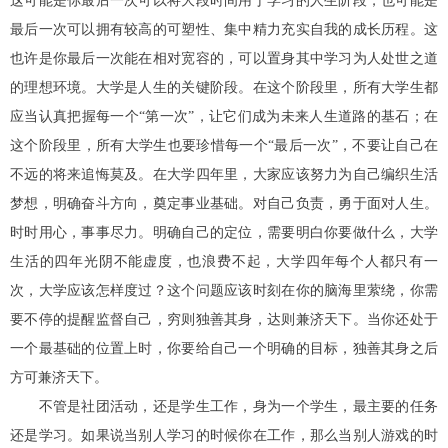
这可能是你最后一次可以将大段时间用于学习的人生阶段，也可能是
最后一次可以拥有较高的可塑性、集中精力充实自我的成长历程。这
也许是你最后一次能在相对宽容的，可以置身其中学习为人处世之道
的理想环境。大学是人生的关键阶段。在这个阶段里，所有大学生都
应当认真把握每一个
“
第一次
”
，让它们成为未来人生道路的基石；在
这个阶段里，所有大学生也要珍惜每一个
“
最后一次
”
，不要让自己在
不远的将来追悔莫及。在大学四年里，大家应该努力为自己编织生活
梦想，明确奋斗方向，奠定事业基础。对自己负责，勇于面对人生。
时时用心，事事尽力。明确自己的定位，需要明白你要做什么，大学
生活的四年光阴不能虚度，也浪费不起，大学四年每个人都只有一
次，大学应该怎样度过？这个问题应该时刻在你的脑海里萦绕，你需
要不停的提醒监督自己，穷则独善其身，达则兼济天下。当你还处于
一个最基础的位置上时，你要给自己一个明确的目标，独善其身之后
方可兼济天下。
不管是社团活动，还是学生工作，身为一个学生，最主要的任务
还是学习。如果说当别人学习的时候你在工作，那么当别人游戏的时