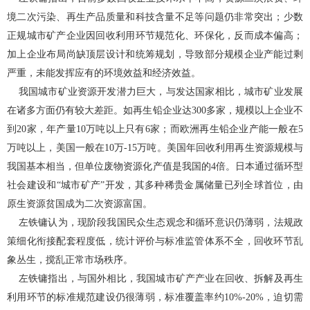
境二次污染、再生产品质量和科技含量不足等问题仍非常突出；少数
正规城市矿产企业因回收利用环节规范化、环保化，反而成本偏高；
加上企业布局尚缺顶层设计和统筹规划，导致部分规模企业产能过剩
严重，未能发挥应有的环境效益和经济效益。
我国城市矿业资源开发潜力巨大，与发达国家相比，城市矿业发展
在诸多方面仍有较大差距。如再生铅企业达
300
多家，规模以上企业不
到
20
家，年产量
10
万吨以上只有
6
家；而欧洲再生铅企业产能一般在
5
万吨以上，美国一般在
10
万
-15
万吨。美国年回收利用再生资源规模与
我国基本相当，但单位废物资源化产值是我国的
4
倍。日本通过循环型
社会建设和“城市矿产”开发，其多种稀贵金属储量已列全球首位，由
原生资源贫国成为二次资源富国。
左铁镛认为，现阶段我国民众生态观念和循环意识仍薄弱，法规政
策细化衔接配套程度低，统计评价与标准监管体系不全，回收环节乱
象丛生，搅乱正常市场秩序。
左铁镛指出，与国外相比，我国城市矿产产业在回收、拆解及再生
利用环节的标准规范建设仍很薄弱，标准覆盖率约
10%-20%
，迫切需