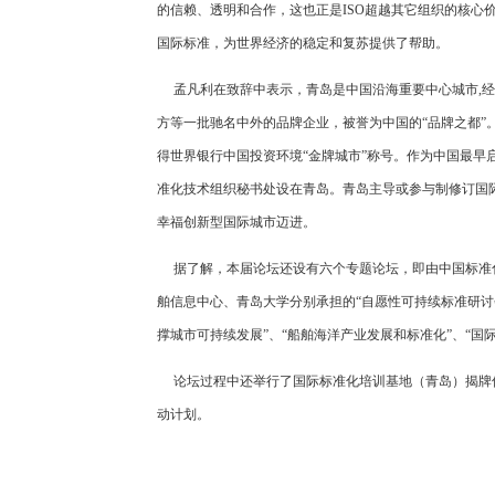
的信赖、透明和合作，这也正是ISO超越其它组织的核心价值
国际标准，为世界经济的稳定和复苏提供了帮助。
孟凡利在致辞中表示，青岛是中国沿海重要中心城市,经
方等一批驰名中外的品牌企业，被誉为中国的“品牌之都”。
得世界银行中国投资环境“金牌城市”称号。作为中国最早启
准化技术组织秘书处设在青岛。青岛主导或参与制修订国际标
幸福创新型国际城市迈进。
据了解，本届论坛还设有六个专题论坛，即由中国标准
舶信息中心、青岛大学分别承担的“自愿性可持续标准研讨会
撑城市可持续发展”、“船舶海洋产业发展和标准化”、“国
论坛过程中还举行了国际标准化培训基地（青岛）揭牌仪
动计划。