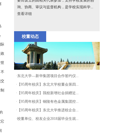
要而设立的由相关代表参加，支持学校发展的咨
席
询、协商、审议与监督机构，是学校实现科学...
查看详细
岛
热
校董动态
国际
进政
进世
，不
·东北大学—新华集团项目合作签约仪...
能交
·【95周年校庆】东北大学校董会第四...
准制
·【95周年校庆】我校新增社会捐赠近...
·【95周年校庆】铜陵有色金属集团控...
·【95周年校庆】东北大学推进校企合...
的
·校董单位、校友企业2018届毕业生就...
祝它
间