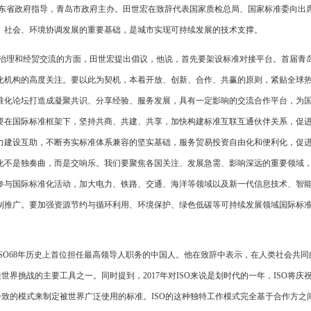
东省政府指导，青岛市政府主办。田世宏在致辞代表国家质检总局、国家标准委向出
、社会、环境协调发展的重要基础，是城市实现可持续发展的技术支撑。
治理和经贸交流的方面，田世宏提出倡议，他说，首先要架设标准对接平台。首届青
化机构的高度关注。要以此为契机，本着开放、创新、合作、共赢的原则，紧贴全球
准化论坛打造成凝聚共识、分享经验、服务发展，具有一定影响的交流合作平台，为
要在国际标准框架下，坚持共商、共建、共享，加快构建标准互联互通伙伴关系，促
力建设互助，不断夯实标准体系兼容的坚实基础，服务贸易投资自由化和便利化，促
化不是独奏曲，而是交响乐。我们要聚焦各国关注、发展急需、影响深远的重要领域
参与国际标准化活动，加大电力、铁路、交通、海洋等领域以及新一代信息技术、智
制推广。要加强资源节约与循环利用、环境保护、绿色低碳等可持续发展领域国际标
是ISO68年历史上首位担任最高领导人职务的中国人。他在致辞中表示，在人类社会共同
世界挑战的主要工具之一。同时提到，2017年对ISO来说是划时代的一年，ISO将庆
商一致的模式来制定被世界广泛使用的标准。ISO的这种独特工作模式完全基于合作方之