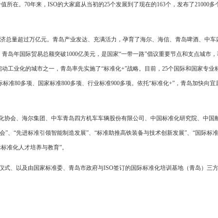
所在。70年来，ISO的大家庭从当初的25个发展到了现在的163个，发布了21000多
济总量超过万亿元。青岛产业发达、充满活力，孕育了海尔、海信、青岛啤酒、中车
青岛年国际贸易总额突破1000亿美元，是国家“一带一路”倡议重要节点和支点城市，
动工业化的城市之一，青岛率先实施了“标准化+”战略。目前，25个国际和国家专业
准80多项、国家标准800多项、行业标准900多项。依托“标准化+”，青岛加快向宜
化协会、海尔集团、中车青岛四方机车车辆股份有限公司、中国标准化研究院、中国
”、“先进标准引领智能制造发展”、“标准助推高铁装备与技术创新发展”、“国际标
际标准化人才培养与教育”。
式、以及由国家标准委、青岛市政府与ISO签订的国际标准化培训基地（青岛）三