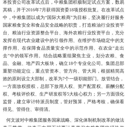
本投资公司改革试点后，中粮集团积极制定试点方案，数易
其稿，并于2016年7月获得国资委18项授权批复。在改革试点
中，中粮集团以成为“国际大粮商”为目标，坚决履行好服务
国家粮食安全和食品安全战略的职责，打造粮油行业投资平
台、粮油行业资源整合平台、海外农粮行业投资平台，充分
发挥在现代农业建设中的引领作用、在维护市场稳定中的支
撑作用、在保障食品质量安全中的示范作用、在农业“走出
去”中的领军作用。结合战略重组聚焦主业，划分农粮、食
品、金融、地产四大板块，确立18个专业化公司。集团总部
重塑功能定位，重点管资本、管方向、管大局，根据精简高
效的原则设立大部制，改革为7个一级职能部门。放管结合，
一方面放权授权，总部下放用人权、资产配置权、薪酬分配
权、考核评价权、生产研发权等5大核心权力；另一方面强化
监督，建立审计特派员制度，管好预算，严格考核，确保看
得见、管得住、审得清。
何文波对中粮集团服务国家战略、深化体制机制改革的做法